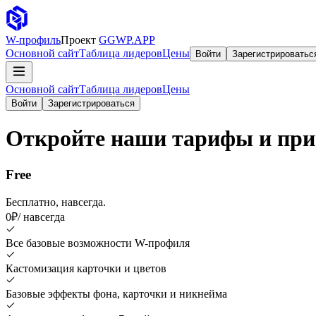
W-профиль
Проект
GGWP.APP
Основной сайт
Таблица лидеров
Цены
Войти
Зарегистрироватьс
Основной сайт
Таблица лидеров
Цены
Войти
Зарегистрироваться
Откройте наши тарифы и прис
Free
Бесплатно, навсегда.
0₽
/ навсегда
Все базовые возможности W-профиля
Кастомизация карточки и цветов
Базовые эффекты фона, карточки и никнейма