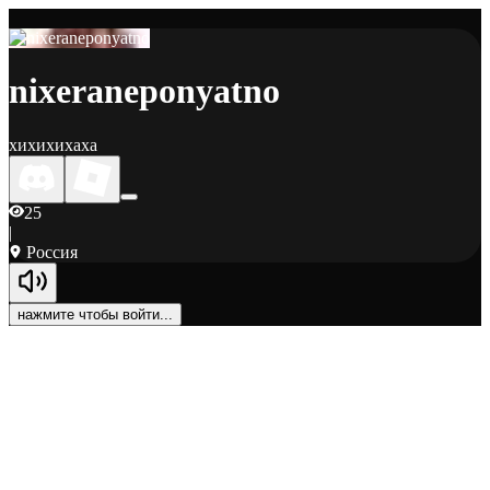
nixeraneponyatno
хихихихаха
25
|
Россия
нажмите чтобы войти...