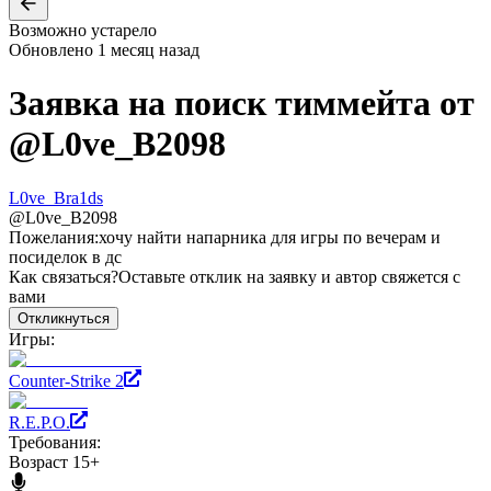
Возможно устарело
Обновлено
1 месяц назад
Заявка на поиск тиммейта от
@
L0ve_B2098
L0ve_Bra1ds
@
L0ve_B2098
Пожелания:
хочу найти напарника для игры по вечерам и
посиделок в дс
Как связаться?
Оставьте отклик на заявку и автор свяжется с
вами
Откликнуться
Игры:
Counter-Strike 2
R.E.P.O.
Требования:
Возраст 15+