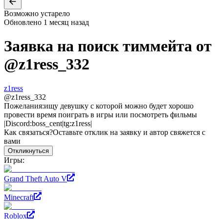
Возможно устарело
Обновлено
1 месяц назад
Заявка на поиск тиммейта от
@
z1ress_332
z1ress
@
z1ress_332
Пожелания:
ищу девушку с которой можно будет хорошо
провести время поиграть в игры или посмотреть фильмы
|Discord:boss_cent|tg:z1ress|
Как связаться?
Оставьте отклик на заявку и автор свяжется с
вами
Откликнуться
Игры:
Grand Theft Auto V
Minecraft
Roblox