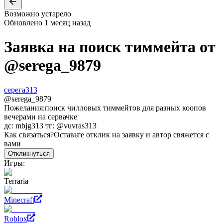
Возможно устарело
Обновлено
1 месяц назад
Заявка на поиск тиммейта от
@
serega_9879
серега313
@
serega_9879
Пожелания:
поиск чилловых тиммейтов для разных коопов
вечерами на сервачке
дс: mbjg313 тг: @vuvras313
Как связаться?
Оставьте отклик на заявку и автор свяжется с
вами
Откликнуться
Игры:
Terraria
Minecraft
Roblox