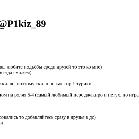
 @
P1kiz_89
ы любите подъёбы среди друзей то это ко мне)
 всегда сможем)
 скилле, поэтому скилл не как тир 1 турики.
овном на ролях 5/4 (самый любимый перс джакиро и петух, но игр
овались то добавляйтесь сразу в друзья в дс)
ми