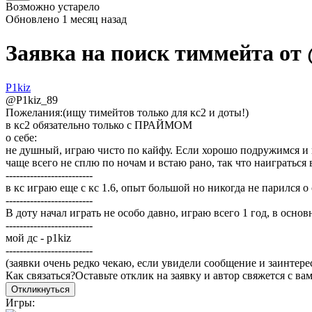
Возможно устарело
Обновлено
1 месяц назад
Заявка на поиск тиммейта от
P1kiz
@
P1kiz_89
Пожелания:
(ищу тимейтов только для кс2 и доты!)
в кс2 обязательно только с ПРАЙМОМ
о себе:
не душный, играю чисто по кайфу. Если хорошо подружимся и в
чаще всего не сплю по ночам и встаю рано, так что наиграться
-------------------------
в кс играю еще с кс 1.6, опыт большой но никогда не парился о
-------------------------
В доту начал играть не особо давно, играю всего 1 год, в осн
-------------------------
мой дс - p1kiz
-------------------------
(заявки очень редко чекаю, если увидели сообщение и заинтерес
Как связаться?
Оставьте отклик на заявку и автор свяжется с ва
Откликнуться
Игры: