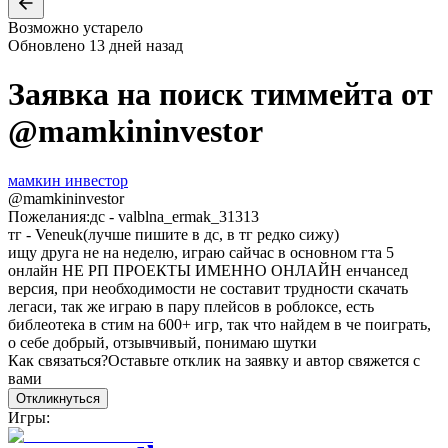
Возможно устарело
Обновлено
13 дней назад
Заявка на поиск тиммейта от
@
mamkininvestor
мамкин инвестор
@
mamkininvestor
Пожелания:
дс - valblna_ermak_31313
тг - Veneuk(лучше пишите в дс, в тг редко сижу)
ищу друга не на неделю, играю сайчас в основном гта 5
онлайн НЕ РП ПРОЕКТЫ ИМЕННО ОНЛАЙН енчансед
версия, при необходимости не составит трудности скачать
легаси, так же играю в пару плейсов в роблоксе, есть
библеотека в стим на 600+ игр, так что найдем в че поиграть,
о себе добрый, отзывчивый, понимаю шутки
Как связаться?
Оставьте отклик на заявку и автор свяжется с
вами
Откликнуться
Игры: