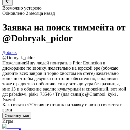
Возможно устарело
Обновлено
2 месяца назад
Заявка на поиск тиммейта от
@
Dobryak_pidor
Добряк
@
Dobryak_pidor
Пожелания:
Ищу людей поиграть в Prior Extinction в
дискордике по звонку, желательно на юрской эре (обожаю
долбить всех завров и торво хвостом на стеге) желательно
конечно что бы девушка но это не обязательно, с парнями
тоже с радостью поболтаю, сижу хоть до утра без разницы,
мне 13 и в общение ваолне культурный и спокойный, вот мой
дс: pabadswi_plaki_73546 / Тг (для связи): @Crambol_kyki .
Удачи!
Как связаться?
Оставьте отклик на заявку и автор свяжется с
вами
Откликнуться
Игры: