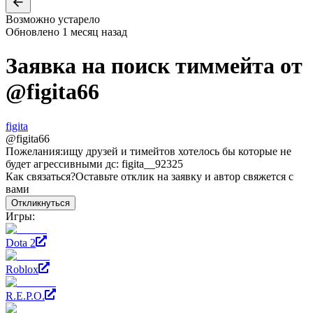
Возможно устарело
Обновлено
1 месяц назад
Заявка на поиск тиммейта от
@
figita66
figita
@
figita66
Пожелания:
ищу друзей и тимейтов хотелось бы которые не
будет агрессивными дс: figita__92325
Как связаться?
Оставьте отклик на заявку и автор свяжется с
вами
Откликнуться
Игры:
Dota 2
Roblox
R.E.P.O.