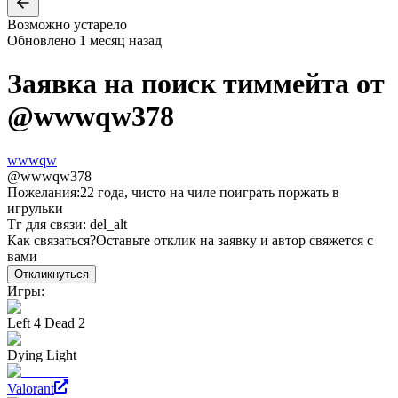
Возможно устарело
Обновлено
1 месяц назад
Заявка на поиск тиммейта от
@
wwwqw378
wwwqw
@
wwwqw378
Пожелания:
22 года, чисто на чиле поиграть поржать в
игрульки
Тг для связи: del_alt
Как связаться?
Оставьте отклик на заявку и автор свяжется с
вами
Откликнуться
Игры:
Left 4 Dead 2
Dying Light
Valorant