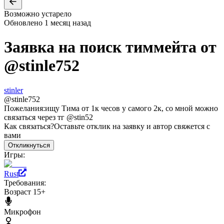
Возможно устарело
Обновлено
1 месяц назад
Заявка на поиск тиммейта от
@
stinle752
stinler
@
stinle752
Пожелания:
ищу Тима от 1к чесов у самого 2к, со мной можно
связаться через тг @stin52
Как связаться?
Оставьте отклик на заявку и автор свяжется с
вами
Откликнуться
Игры:
Rust
Требования:
Возраст 15+
Микрофон