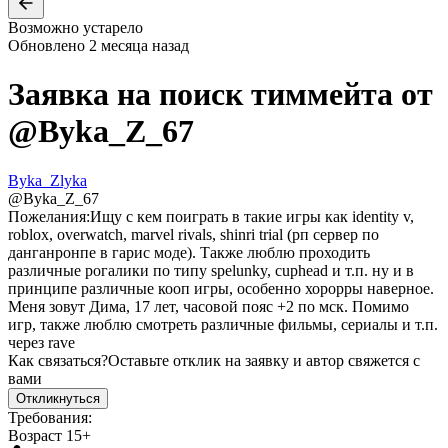
Возможно устарело
Обновлено
2 месяца назад
Заявка на поиск тиммейта от
@
Byka_Z_67
Byka_Zlyka
@
Byka_Z_67
Пожелания:
Ищу с кем поиграть в такие игры как identity v,
roblox, overwatch, marvel rivals, shinri trial (рп сервер по
данганронпе в гарис моде). Также люблю проходить
различные рогалики по типу spelunky, cuphead и т.п. ну и в
принципе различные кооп игры, особенно хорорры наверное.
Меня зовут Дима, 17 лет, часовой пояс +2 по мск. Помимо
игр, также люблю смотреть различные фильмы, сериалы и т.п.
через rave
Как связаться?
Оставьте отклик на заявку и автор свяжется с
вами
Откликнуться
Требования:
Возраст 15+