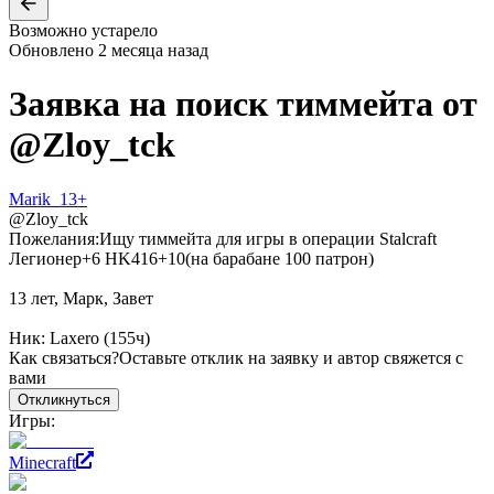
Возможно устарело
Обновлено
2 месяца назад
Заявка на поиск тиммейта от
@
Zloy_tck
Marik_13+
@
Zloy_tck
Пожелания:
Ищу тиммейта для игры в операции Stalcraft
Легионер+6 HK416+10(на барабане 100 патрон)
13 лет, Марк, Завет
Ник: Laxero (155ч)
Как связаться?
Оставьте отклик на заявку и автор свяжется с
вами
Откликнуться
Игры:
Minecraft