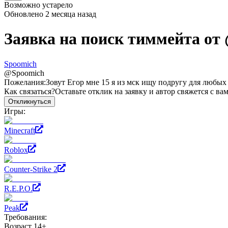
Возможно устарело
Обновлено
2 месяца назад
Заявка на поиск тиммейта от
Spoomich
@
Spoomich
Пожелания:
Зовут Егор мне 15 я из мск ищу подругу для любых
Как связаться?
Оставьте отклик на заявку и автор свяжется с ва
Откликнуться
Игры:
Minecraft
Roblox
Counter-Strike 2
R.E.P.O.
Peak
Требования:
Возраст 14+