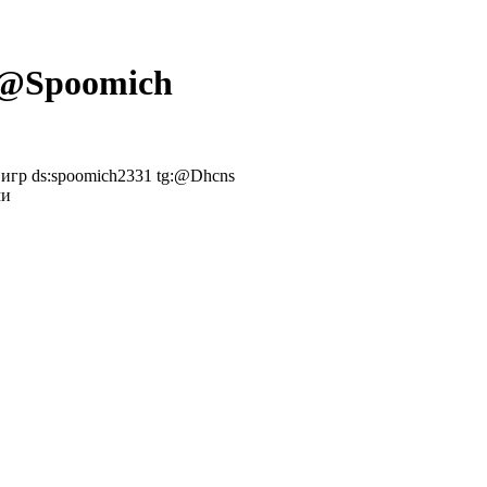
 @
Spoomich
 игр ds:spoomich2331 tg:@Dhcns
ми