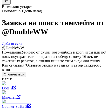
Возможно устарело
Обновлено
1 день назад
Заявка на поиск тиммейта от
@
DoubleWW
Дабл ю сyкa
@
DoubleWW
Пожелания:
Умираю от скуки, кого-нибудь в кооп игры или кс/
дота, поугарать или поиграть на победу, самому 16 лет, не
токсичных ребяток, в отклик пишите стим айди или тгшку
Как связаться?
Оставьте отклик на заявку и автор свяжется с
вами
Откликнуться
Игры:
Dota 2
Minecraft
Counter-Strike 2