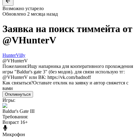
Возможно устарело
Обновлено
2 месяца назад
Заявка на поиск тиммейта от
@
VHunterV
HunterVilly
@
VHunterV
Пожелания:
Ищу напарника для кооперативного прохождения
игры "Baldur's gate 3" (без модов). для связи использую тг:
@VHunterV или ВК: https://vk.com/badnoff
Как связаться?
Оставьте отклик на заявку и автор свяжется с
вами
Откликнуться
Игры:
Baldur's Gate III
Требования:
Возраст 16+
Микрофон