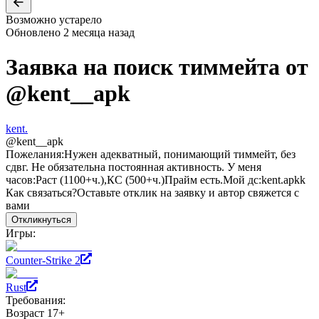
Возможно устарело
Обновлено
2 месяца назад
Заявка на поиск тиммейта от
@
kent__apk
kent.
@
kent__apk
Пожелания:
Нужен адекватный, понимающий тиммейт, без
сдвг. Не обязательна постоянная активность. У меня
часов:Раст (1100+ч.),КС (500+ч.)Прайм есть.Мой дс:kent.apkk
Как связаться?
Оставьте отклик на заявку и автор свяжется с
вами
Откликнуться
Игры:
Counter-Strike 2
Rust
Требования:
Возраст 17+