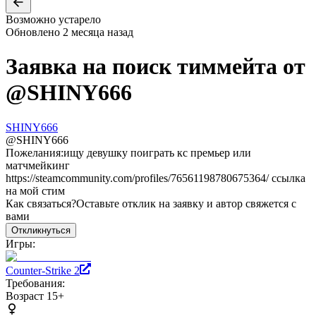
Возможно устарело
Обновлено
2 месяца назад
Заявка на поиск тиммейта от
@
SHINY666
SHINY666
@
SHINY666
Пожелания:
ищу девушку поиграть кс премьер или
матчмейкинг
https://steamcommunity.com/profiles/76561198780675364/ ссылка
на мой стим
Как связаться?
Оставьте отклик на заявку и автор свяжется с
вами
Откликнуться
Игры:
Counter-Strike 2
Требования:
Возраст 15+