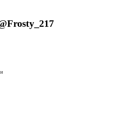
 @
Frosty_217
ми