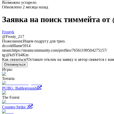
Возможно устарело
Обновлено
2 месяца назад
Заявка на поиск тиммейта от
Frostyk
@
Frosty_217
Пожелания:
Ищем подругу для трио.
ds:coldflame5914
steam:https://steamcommunity.com/profiles/76561199504275157/
tg:@kiSYli4Kin
Как связаться?
Оставьте отклик на заявку и автор свяжется с ва
Откликнуться
Игры:
Terraria
PUBG: Battlegrounds
The Forest
Counter-Strike 2