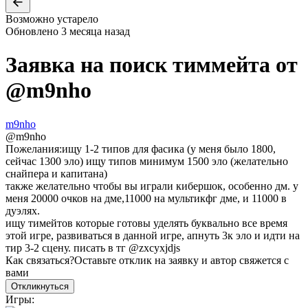
Возможно устарело
Обновлено
3 месяца назад
Заявка на поиск тиммейта от
@
m9nho
m9nho
@
m9nho
Пожелания:
ищу 1-2 типов для фасика (у меня было 1800,
сейчас 1300 эло) ищу типов минимум 1500 эло (желательно
снайпера и капитана)
также желательно чтобы вы играли кибершок, особенно дм. у
меня 20000 очков на дме,11000 на мультикфг дме, и 11000 в
дуэлях.
ищу тимейтов которые готовы уделять буквально все время
этой игре, развиваться в данной игре, апнуть 3к эло и идти на
тир 3-2 сцену. писать в тг @zxcyxjdjs
Как связаться?
Оставьте отклик на заявку и автор свяжется с
вами
Откликнуться
Игры: