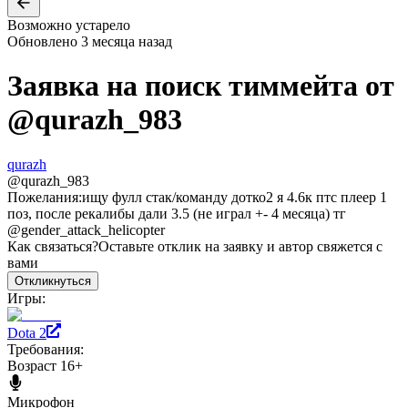
Возможно устарело
Обновлено
3 месяца назад
Заявка на поиск тиммейта от
@
qurazh_983
qurazh
@
qurazh_983
Пожелания:
ищу фулл стак/команду дотко2 я 4.6к птс плеер 1
поз, после рекалибы дали 3.5 (не играл +- 4 месяца) тг
@gender_attack_helicopter
Как связаться?
Оставьте отклик на заявку и автор свяжется с
вами
Откликнуться
Игры:
Dota 2
Требования:
Возраст 16+
Микрофон