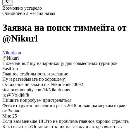
Возможно устарело
Обновлено
3 месяца назад
Заявка на поиск тиммейта от
@
Nikurl
Nikurleon
@
Nikurl
Пожелания:
Ищу напарника/цу для совместных турниров
FastCup
Главное стабильность и желание
Ну и разъебывать по хорошему)
Остальное не важно dis Nikurleone#0692
steamcommunity.com/id/Nikurleone/
tg @Nxjdjdjfk
Пишите попробуем пристреляться
Фейсит грузил последний раз в 2018 по вашим меркам играю
от 3к эло
Мне 25
Если вам меньше 18 Это не проблема главное хорошо стрелять
Как связаться?
Оставьте отклик на заявку и автор свяжется с