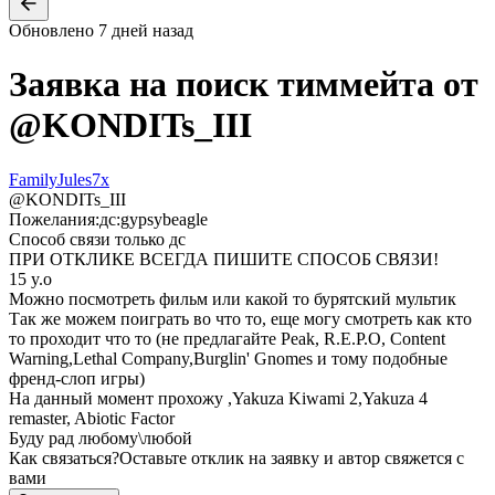
Обновлено
7 дней назад
Заявка на поиск тиммейта от
@
KONDITs_III
FamilyJules7x
@
KONDITs_III
Пожелания:
дс:gypsybeagle
Способ связи только дс
ПРИ ОТКЛИКЕ ВСЕГДА ПИШИТЕ СПОСОБ СВЯЗИ!
15 y.o
Можно посмотреть фильм или какой то бурятский мультик
Так же можем поиграть во что то, еще могу смотреть как кто
то проходит что то (не предлагайте Peak, R.E.P.O, Content
Warning,Lethal Company,Burglin' Gnomes и тому подобные
френд-слоп игры)
На данный момент прохожу ,Yakuza Kiwami 2,Yakuza 4
remaster, Abiotic Factor
Буду рад любому\любой
Как связаться?
Оставьте отклик на заявку и автор свяжется с
вами