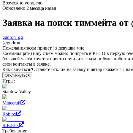
Возможно устарело
Обновлено
2 месяца назад
Заявка на поиск тиммейта от
gudron_gg
@
gudron
Пожелания:
всем привет,( я девушка мне
восемнадцать) ищу с кем можно поиграть в РЕПО в первую очере
большей части хочется просто почилить с кем нибудь, поболтать
свои контакты в заявке.
Как связаться?
Оставьте отклик на заявку и автор свяжется с ва
Откликнуться
Игры:
Stardew Valley
Minecraft
Roblox
R.E.P.O.
Требования: