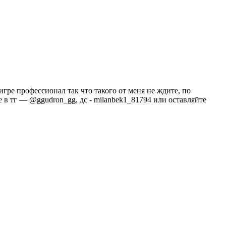
гре профессионал так что такого от меня не ждите, по
е в тг — @ggudron_gg, дс - milanbek1_81794 или оставляйте