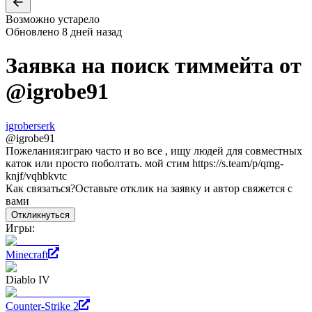
Возможно устарело
Обновлено
8 дней назад
Заявка на поиск тиммейта от
@
igrobe91
igroberserk
@
igrobe91
Пожелания:
играю часто и во все , ищу людей для совместных
каток или просто поболтать. мой стим https://s.team/p/qmg-
knjf/vqhbkvtc
Как связаться?
Оставьте отклик на заявку и автор свяжется с
вами
Откликнуться
Игры:
Minecraft
Diablo IV
Counter-Strike 2