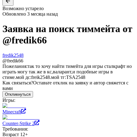
Возможно устарело
Обновлено
3 месяца назад
Заявка на поиск тиммейта от
@
fredik66
fredik2548
@
fredik66
Пожелания:
так то хочу найти тимейта для игры сталкрафт но
играть могу так же в кс,валарант,и подобные игры в
стиме.мой дс:freik2548.мой тг:TSA2548
Как связаться?
Оставьте отклик на заявку и автор свяжется с
вами
Откликнуться
Игры:
Minecraft
Counter-Strike 2
Требования:
Возраст 12+