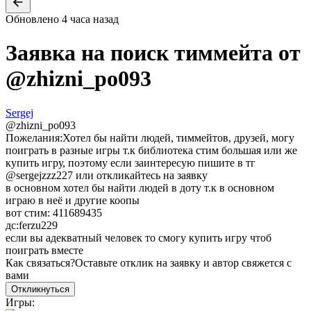
Обновлено
4 часа назад
Заявка на поиск тиммейта от
@
zhizni_po093
Sergej
@
zhizni_po093
Пожелания:
Хотел бы найти людей, тиммейтов, друзей, могу
поиграть в разные игры т.к библиотека стим большая или же
купить игру, поэтому если заинтересую пишите в тг
@sergejzzz227 или откликайтесь на заявку
в основном хотел бы найти людей в доту т.к в основном
играю в неё и другие коопы
вот стим: 411689435
дс:ferzu229
если вы адекватный человек то смогу купить игру чтоб
поиграть вместе
Как связаться?
Оставьте отклик на заявку и автор свяжется с
вами
Откликнуться
Игры: