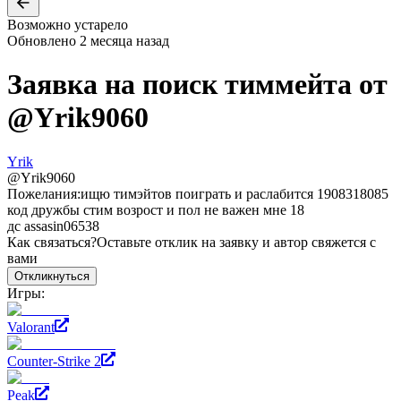
Возможно устарело
Обновлено
2 месяца назад
Заявка на поиск тиммейта от
@
Yrik9060
Yrik
@
Yrik9060
Пожелания:
ищю тимэйтов поиграть и раслабится 1908318085
код дружбы стим возрост и пол не важен мне 18
дс assasin06538
Как связаться?
Оставьте отклик на заявку и автор свяжется с
вами
Откликнуться
Игры:
Valorant
Counter-Strike 2
Peak