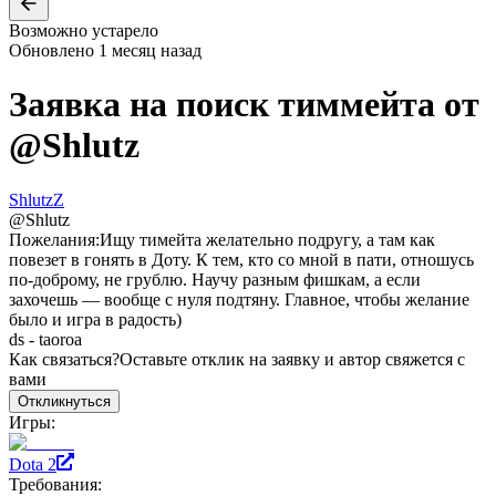
Возможно устарело
Обновлено
1 месяц назад
Заявка на поиск тиммейта от
@
Shlutz
ShlutzZ
@
Shlutz
Пожелания:
Ищу тимейта желательно подругу, а там как
повезет в гонять в Доту. К тем, кто со мной в пати, отношусь
по-доброму, не грублю. Научу разным фишкам, а если
захочешь — вообще с нуля подтяну. Главное, чтобы желание
было и игра в радость)
ds - taoroa
Как связаться?
Оставьте отклик на заявку и автор свяжется с
вами
Откликнуться
Игры:
Dota 2
Требования: