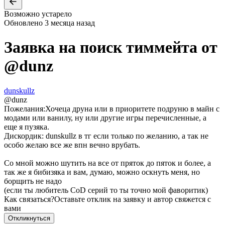
Возможно устарело
Обновлено
3 месяца назад
Заявка на поиск тиммейта от
@
dunz
dunskullz
@
dunz
Пожелания:
Хочеца друна или в приоритете подруню в майн с
модами или ванилу, ну или другие игры перечисленные, а
еще я пузяка.
Дискордик: dunskullz в тг если только по желанию, а так не
особо желаю все же впн вечно врубать.
Со мной можно шутить на все от пряток до пяток и более, а
так же я бибизяка и вам, думаю, можно оскнуть меня, но
борщить не надо
(если ты любитель CoD серий то ты точно мой фаворитик)
Как связаться?
Оставьте отклик на заявку и автор свяжется с
вами
Откликнуться