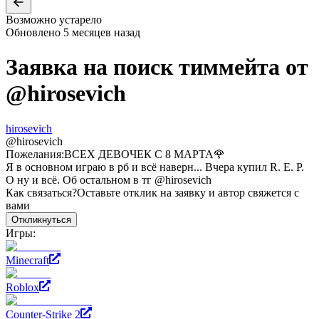
Возможно устарело
Обновлено
5 месяцев назад
Заявка на поиск тиммейта от
@
hirosevich
hirosevich
@
hirosevich
Пожелания:
ВСЕХ ДЕВОЧЕК С 8 МАРТА🌹
Я в основном играю в рб и всё наверн... Вчера купил R. E. P.
O ну и всё. Об остальном в тг @hirosevich
Как связаться?
Оставьте отклик на заявку и автор свяжется с
вами
Откликнуться
Игры:
Minecraft
Roblox
Counter-Strike 2