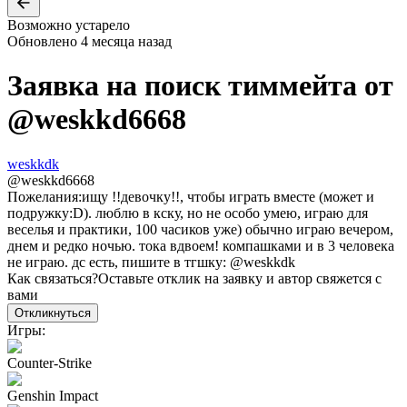
Возможно устарело
Обновлено
4 месяца назад
Заявка на поиск тиммейта от
@
weskkd6668
weskkdk
@
weskkd6668
Пожелания:
ищу !!девочку!!, чтобы играть вместе (может и
подружку:D). люблю в кску, но не особо умею, играю для
веселья и практики, 100 часиков уже) обычно играю вечером,
днем и редко ночью. тока вдвоем! компашками и в 3 человека
не играю. дс есть, пишите в тгшку: @weskkdk
Как связаться?
Оставьте отклик на заявку и автор свяжется с
вами
Откликнуться
Игры:
Counter-Strike
Genshin Impact