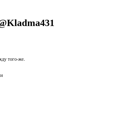
 @
Kladma431
жду того-же.
ми