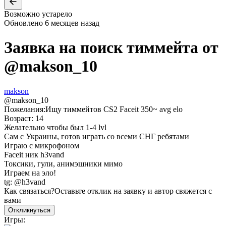
Возможно устарело
Обновлено
6 месяцев назад
Заявка на поиск тиммейта от
@
makson_10
makson
@
makson_10
Пожелания:
Ищу тиммейтов CS2 Faceit 350~ avg elo
Возраст: 14
Желательно чтобы был 1-4 lvl
Сам с Украины, готов играть со всеми СНГ ребятами
Играю с микрофоном
Faceit ник h3vand
Токсики, гули, анимэшники мимо
Играем на эло!
tg: @h3vand
Как связаться?
Оставьте отклик на заявку и автор свяжется с
вами
Откликнуться
Игры: