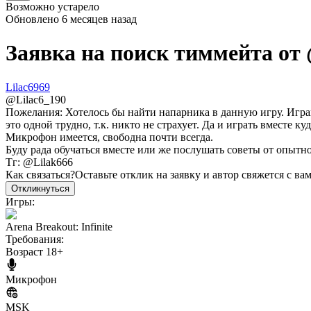
Возможно устарело
Обновлено
6 месяцев назад
Заявка на поиск тиммейта от
Lilac6969
@
Lilac6_190
Пожелания:
Хотелось бы найти напарника в данную игру. Играю
это одной трудно, т.к. никто не страхует. Да и играть вместе ку
Микрофон имеется, свободна почти всегда.
Буду рада обучаться вместе или же послушать советы от опытно
Тг: @Lilak666
Как связаться?
Оставьте отклик на заявку и автор свяжется с ва
Откликнуться
Игры:
Arena Breakout: Infinite
Требования:
Возраст 18+
Микрофон
MSK