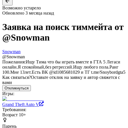
Возможно устарело
Обновлено
3 месяца назад
Заявка на поиск тиммейта от
@
Snowman
Snowman
@
Snowman
Пожелания:
Ищу Тима что бы играть вместе в ГТА 5 Легаси
онлайн.Я спокойный,без регрессий.Ищу любого пола.Ранг
100.Мне 13лет.Есть ВК @id1085681029 и ТГ t.me/Snoybordgta5
Как связаться?
Оставьте отклик на заявку и автор свяжется с
вами
Откликнуться
Игры:
Grand Theft Auto V
Требования:
Возраст 10+
Парень