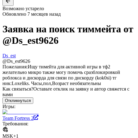
Возможно устарело
Обновлено
7 месяцев назад
Заявка на поиск тиммейта от
@
Ds_est9626
Ds_est
@
Ds_est9626
Пожелания:
Ищу тимейта для активной игры в тф2
желательно микро также могу помочь сразблокировкой
роблокса и дискорда для связи по дискорду (kok0si) тг
ник:Loxeliks. Часы,пол,Возраст необязательны
Как связаться?
Оставьте отклик на заявку и автор свяжется с
вами
Откликнуться
Игры:
Team Fortress 2
Требования:
MSK+1