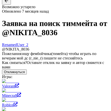
Возможно устарело
Обновлено
7 месяцев назад
Заявка на поиск тиммейта от
@
NIKITA_8036
RenamedUser_2
@
NIKITA_8036
Пожелания:
ищу фембойчика(тимейта) чтобы играть по
вечерам мой дс (r_nie_r) пишите не стесняйтесь
Как связаться?
Оставьте отклик на заявку и автор свяжется с
вами
Откликнуться
Игры:
Valorant
Minecraft
Roblox