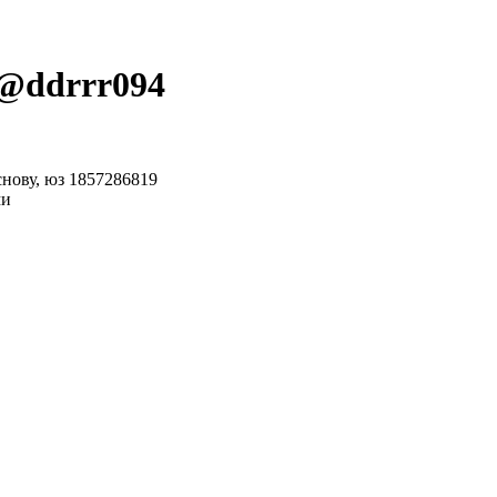
 @
ddrrr094
снову, юз 1857286819
ми