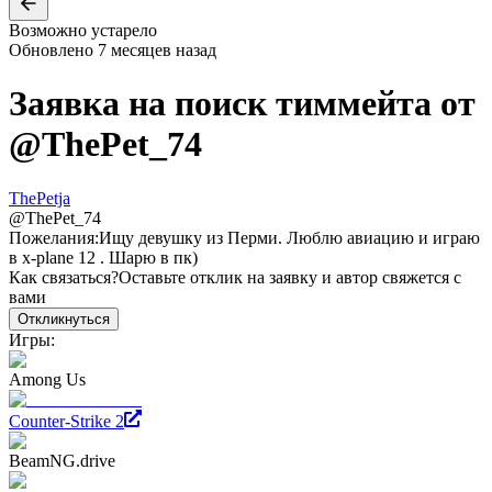
Возможно устарело
Обновлено
7 месяцев назад
Заявка на поиск тиммейта от
@
ThePet_74
ThePetja
@
ThePet_74
Пожелания:
Ищу девушку из Перми. Люблю авиацию и играю
в x-plane 12 . Шарю в пк)
Как связаться?
Оставьте отклик на заявку и автор свяжется с
вами
Откликнуться
Игры:
Among Us
Counter-Strike 2
BeamNG.drive