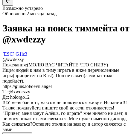
Возможно устарело
Обновлено
2 месяца назад
Заявка на поиск тиммейта от
@
xwdezzy
[ESC] G1lz3
@
xwdezzy
Пожелания:
(МОЛЮ ВАС ЧИТАЙТЕ ЧТО СНИЗУ)
Ищем людей к нам в тиму играть в ниже перечисленные
игры(приоритет на Rust). Пол не важен(ламинат тоже
подойдёт).
https://guns.lol/devil.angel
Тг:@xwdezzy
Дс: holorgo12
!!!У меня бан в тг, максом не пользуюсь я живу в Испании!!!
Также пожалуйста пишите свой дс если откликаетесь!
"Привет, меня зовут Алёша, го играть" мне ничего не даёт, я
не могу никак с вами связаться. Мне нужен именно дискорд.
Как связаться?
Оставьте отклик на заявку и автор свяжется с
вами