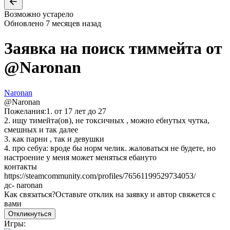
Возможно устарело
Обновлено
7 месяцев назад
Заявка на поиск тиммейта от
@
Naronan
Naronan
@
Naronan
Пожелания:
1. от 17 лет до 27
2. ищу тимейта(ов), не токсичных , можно ебнутых чутка,
смешных и так далее
3. как парни , так и девушки
4. про себya: вроде бы норм челик. жаловаться не будете, но
настроение у меня может меняться ебануто
контакты
https://steamcommunity.com/profiles/76561199529734053/
дс- naronan
Как связаться?
Оставьте отклик на заявку и автор свяжется с
вами
Откликнуться
Игры: