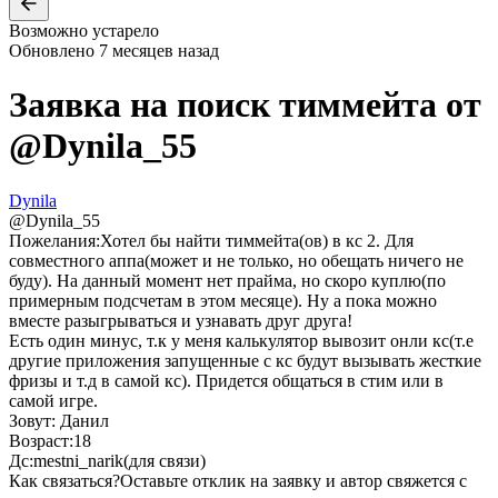
Возможно устарело
Обновлено
7 месяцев назад
Заявка на поиск тиммейта от
@
Dynila_55
Dynila
@
Dynila_55
Пожелания:
Хотел бы найти тиммейта(ов) в кс 2. Для
совместного аппа(может и не только, но обещать ничего не
буду). На данный момент нет прайма, но скоро куплю(по
примерным подсчетам в этом месяце). Ну а пока можно
вместе разыгрываться и узнавать друг друга!
Есть один минус, т.к у меня калькулятор вывозит онли кс(т.е
другие приложения запущенные с кс будут вызывать жесткие
фризы и т.д в самой кс). Придется общаться в стим или в
самой игре.
Зовут: Данил
Возраст:18
Дс:mestni_narik(для связи)
Как связаться?
Оставьте отклик на заявку и автор свяжется с