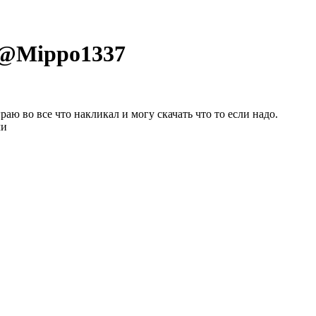
 @
Mippo1337
аю во все что накликал и могу скачать что то если надо.
ми