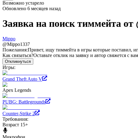
Возможно устарело
Обновлено
6 месяцев назад
Заявка на поиск тиммейта от
Mippo
@
Mippo1337
Пожелания:
Привет, ищу тиммейта в игры которые поставил, игр
Как связаться?
Оставьте отклик на заявку и автор свяжется с ва
Откликнуться
Игры:
Grand Theft Auto V
Apex Legends
PUBG: Battlegrounds
Counter-Strike 2
Требования:
Возраст 15+
Микрофон