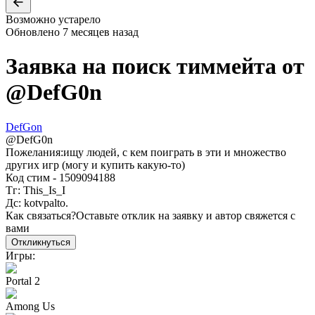
Возможно устарело
Обновлено
7 месяцев назад
Заявка на поиск тиммейта от
@
DefG0n
DefGon
@
DefG0n
Пожелания:
ищу людей, с кем поиграть в эти и множество
других игр (могу и купить какую-то)
Код стим - 1509094188
Тг: This_Is_I
Дс: kotvpalto.
Как связаться?
Оставьте отклик на заявку и автор свяжется с
вами
Откликнуться
Игры:
Portal 2
Among Us