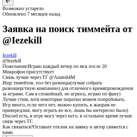
Возможно устарело
Обновлено
7 месяцев назад
Заявка на поиск тиммейта от
@
Iezekill
Iezekill
@
Iezekill
Пожелания:
Играю каждый вечер по мск после 20
Микрофон присутствует
Связь лучше через ТГ @Anatoli4M
Ищу тимейтов, пол без разницы(лучше собрать
разношерстную компанию) для отличного времяпровождения
за играми. Сам я спокойный, не агрюсь, играю по фану)
Лучше стим, хотя некоторые пиратки можем попробовать.
Игр много, если чего нет, можно купить, к жанрам не
привередлив, могу играть во все, лишь бы интересно было)
Discord есть, в игре могу через него, в остальное время лучше
связь через ТГ.
Как связаться?
Оставьте отклик на заявку и автор свяжется с
вами