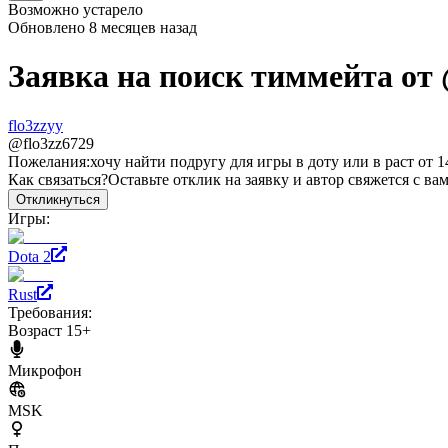
Возможно устарело
Обновлено
8 месяцев назад
Заявка на поиск тиммейта от
flo3zzyy
@
flo3zz6729
Пожелания:
хочу найти подругу для игры в доту или в раст от 1
Как связаться?
Оставьте отклик на заявку и автор свяжется с ва
Откликнуться
Игры:
Dota 2
Rust
Требования:
Возраст 15+
Микрофон
MSK