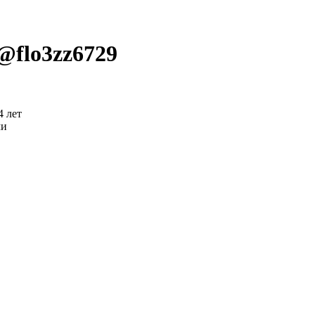
 @
flo3zz6729
4 лет
ми