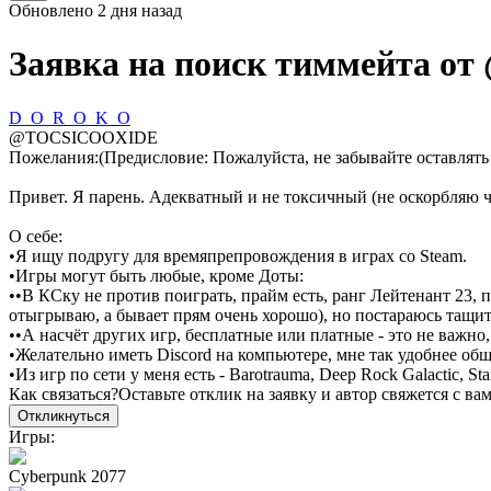
Обновлено
2 дня назад
Заявка на поиск тиммейта от
D_O_R_O_K_O
@
TOCSICOOXIDE
Пожелания:
(Предисловие: Пожалуйста, не забывайте оставлять
Привет. Я парень. Адекватный и не токсичный (не оскорбляю ч
О себе:
•Я ищу подругу для времяпрепровождения в играх со Steam.
•Игры могут быть любые, кроме Доты:
••В КСку не против поиграть, прайм есть, ранг Лейтенант 23, 
отыгрываю, а бывает прям очень хорошо), но постараюсь тащит
••А насчёт других игр, бесплатные или платные - это не важно,
•Желательно иметь Discord на компьютере, мне так удобнее об
•Из игр по сети у меня есть - Barotrauma, Deep Rock Galactic, Star
Как связаться?
Оставьте отклик на заявку и автор свяжется с ва
Откликнуться
Игры:
Cyberpunk 2077