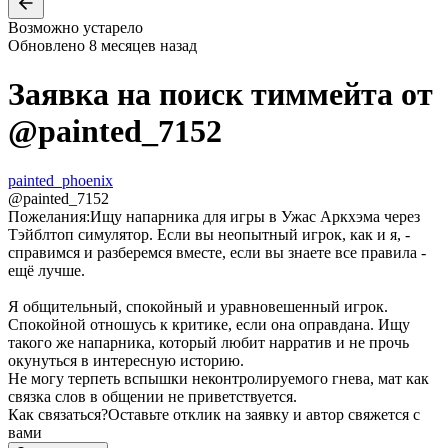
Возможно устарело
Обновлено
8 месяцев назад
Заявка на поиск тиммейта от
@
painted_7152
painted_phoenix
@
painted_7152
Пожелания:
Ищу напарника для игры в Ужас Аркхэма через
Тэйблтоп симулятор. Если вы неопытный игрок, как и я, -
справимся и разберемся вместе, если вы знаете все правила -
ещё лучше.
Я общительный, спокойный и уравновешенный игрок.
Спокойной отношусь к критике, если она оправдана. Ищу
такого же напарника, который любит нарратив и не прочь
окунуться в интересную историю.
Не могу терпеть вспышки неконтролируемого гнева, мат как
связка слов в общении не приветствуется.
Как связаться?
Оставьте отклик на заявку и автор свяжется с
вами