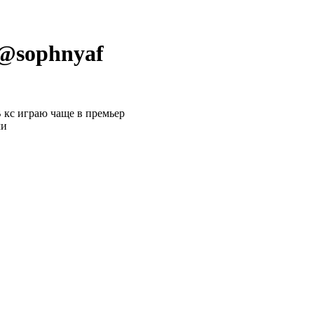
 @
sophnyaf
В кс играю чаще в премьер
ми