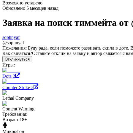
Возможно устарело
Обновлено
5 месяцев назад
Заявка на поиск тиммейта от
sophnyaf
@
sophnyaf
Пожелания:
Буду рада, если поможете развивать скилл в доте. 
Как связаться?
Оставьте отклик на заявку и автор свяжется с ва
Откликнуться
Игры:
Dota 2
Counter-Strike 2
Lethal Company
Content Warning
Требования:
Возраст 18+
Микрофон